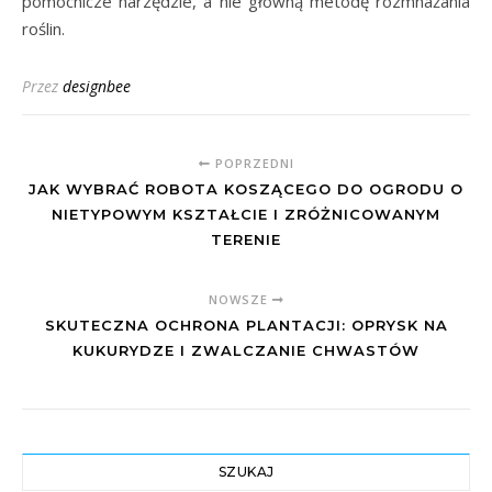
pomocnicze narzędzie, a nie główną metodę rozmnażania
roślin.
Przez
designbee
POPRZEDNI
JAK WYBRAĆ ROBOTA KOSZĄCEGO DO OGRODU O
NIETYPOWYM KSZTAŁCIE I ZRÓŻNICOWANYM
TERENIE
NOWSZE
SKUTECZNA OCHRONA PLANTACJI: OPRYSK NA
KUKURYDZE I ZWALCZANIE CHWASTÓW
SZUKAJ