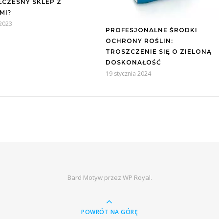
CZESNY SKLEP Z
MI?
 2023
PROFESJONALNE ŚRODKI
OCHRONY ROŚLIN:
TROSZCZENIE SIĘ O ZIELONĄ
DOSKONAŁOŚĆ
19 stycznia 2024
Bard Motyw przez
WP Royal
.
POWRÓT NA GÓRĘ