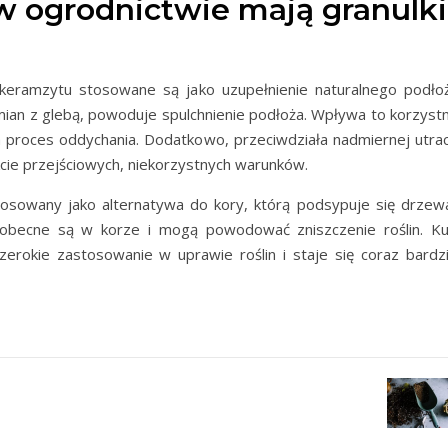
w ogrodnictwie mają granulki
 keramzytu stosowane są jako uzupełnienie naturalnego podłoż
mian z glebą, powoduje spulchnienie podłoża. Wpływa to korzystn
ch proces oddychania. Dodatkowo, przeciwdziała nadmiernej utrac
kcie przejściowych, niekorzystnych warunków.
osowany jako alternatywa do kory, którą podsypuje się drzewa
obecne są w korze i mogą powodować zniszczenie roślin. Kul
rokie zastosowanie w uprawie roślin i staje się coraz bardzi