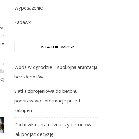
Wyposażenie
Zabawki
a.
ie
ie
OSTATNIE WPISY
 i
Woda w ogrodzie – spokojna aranżacja
ki
bez kłopotów
ej
Siatka zbrojeniowa do betonu –
podstawowe informacje przed
zakupem
Dachówka ceramiczna czy betonowa –
jak podjąć decyzję