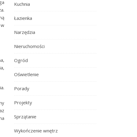
ga
Kuchnia
a.
ną
Łazienka
 w
Narzędzia
Nieruchomości
na,
Ogród
a,
Oświetlenie
a.
Porady
Projekty
ny
az
Sprzątanie
na
Wykończenie wnętrz