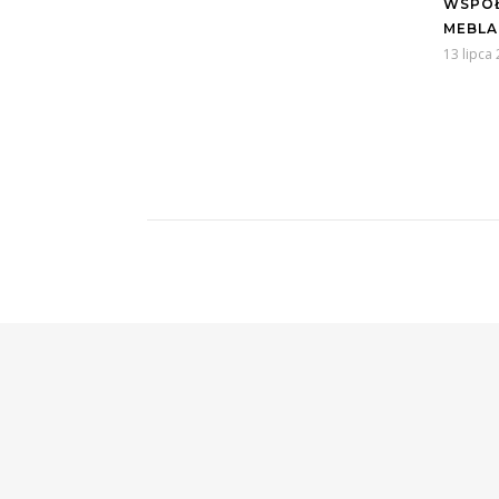
WSPÓŁ
MEBLA
13 lipca