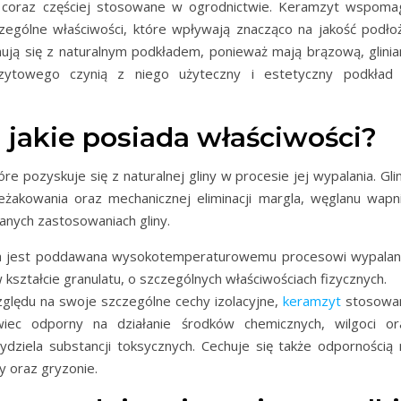
 coraz częściej stosowane w ogrodnictwie. Keramzyt wspoma
zególne właściwości, które wpływają znacząco na jakość podłoż
nują się z naturalnym podkładem, ponieważ mają brązową, glinia
zytowego czynią z niego użyteczny i estetyczny podkład
 jakie posiada właściwości?
re pozyskuje się z naturalnej gliny w procesie jej wypalania. Gli
żakowania oraz mechanicznej eliminacji margla, węglanu wapni
nych zastosowaniach gliny.
na jest poddawana wysokotemperaturowemu procesowi wypalani
kształcie granulatu, o szczególnych właściwościach fizycznych.
lędu na swoje szczególne cechy izolacyjne,
keramzyt
stosowa
wiec odporny na działanie środków chemicznych, wilgoci or
dziela substancji toksycznych. Cechuje się także odpornością 
y oraz gryzonie.