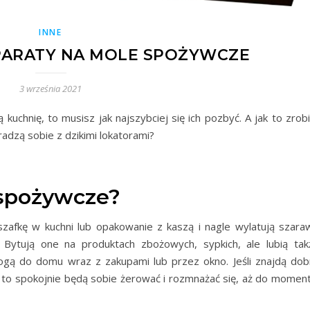
INNE
PARATY NA MOLE SPOŻYWCZE
3 września 2021
uchnię, to musisz jak najszybciej się ich pozbyć. A jak to zrobi
radzą sobie z dzikimi lokatorami?
 spożywcze?
szafkę w kuchni lub opakowanie z kaszą i nagle wylatują szara
Bytują one na produktach zbożowych, sypkich, ale lubią tak
ogą do domu wraz z zakupami lub przez okno. Jeśli znajdą dob
, to spokojnie będą sobie żerować i rozmnażać się, aż do moment