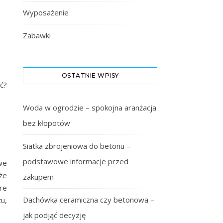
Wyposażenie
Zabawki
OSTATNIE WPISY
ć?
Woda w ogrodzie – spokojna aranżacja
bez kłopotów
Siatka zbrojeniowa do betonu –
podstawowe informacje przed
we
że
zakupem
re
Dachówka ceramiczna czy betonowa –
u,
jak podjąć decyzję