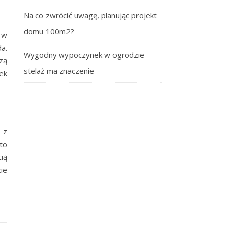
Na co zwrócić uwagę, planując projekt
domu 100m2?
 w
a.
Wygodny wypoczynek w ogrodzie –
zą
stelaż ma znaczenie
ek
 z
to
ią
ie