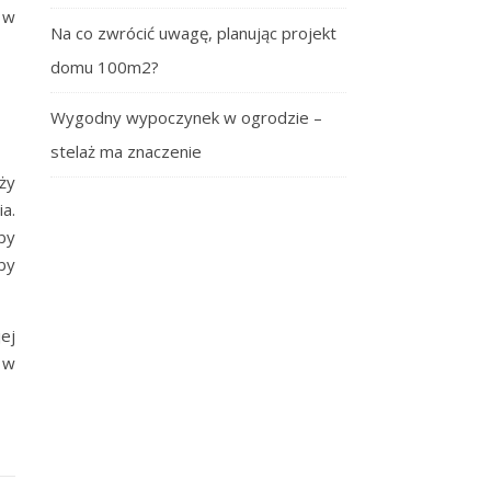
 w
Na co zwrócić uwagę, planując projekt
domu 100m2?
Wygodny wypoczynek w ogrodzie –
stelaż ma znaczenie
ży
a.
by
by
ej
 w