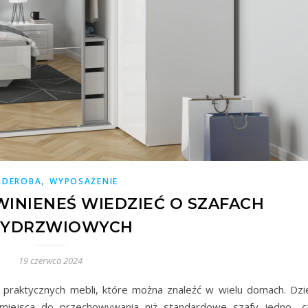
,
RDEROBA
WYPOSAŻENIE
INIENEŚ WIEDZIEĆ O SZAFACH
ZYDRZWIOWYCH
19 czerwca 2024
 praktycznych mebli, które można znaleźć w wielu domach. Dzię
j miejsca do przechowywania niż standardowe szafy jedno- c