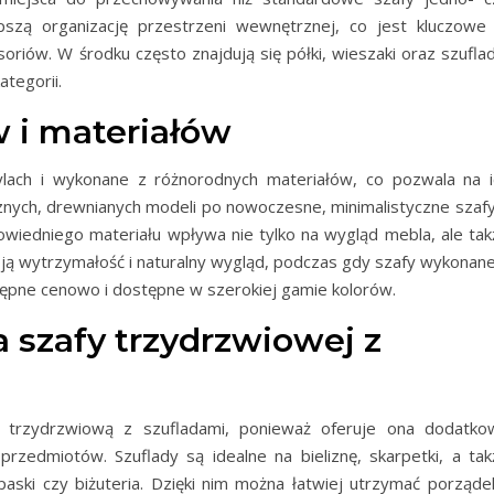
szą organizację przestrzeni wewnętrznej, co jest kluczowe
oriów. W środku często znajdują się półki, wieszaki oraz szuflad
tegorii.
 i materiałów
lach i wykonane z różnorodnych materiałów, co pozwala na i
nych, drewnianych modeli po nowoczesne, minimalistyczne szafy
iedniego materiału wpływa nie tylko na wygląd mebla, ale tak
oją wytrzymałość i naturalny wygląd, podczas gdy szafy wykonane
tępne cenowo i dostępne w szerokiej gamie kolorów.
a szafy trzydrzwiowej z
ę trzydrzwiową z szufladami, ponieważ oferuje ona dodatko
zedmiotów. Szuflady są idealne na bieliznę, skarpetki, a tak
paski czy biżuteria. Dzięki nim można łatwiej utrzymać porządek