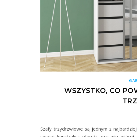
GA
WSZYSTKO, CO POW
TR
Szafy trzydrzwiowe są jednym z najbardziej
swojej konstrukcji oferują znacznie więce