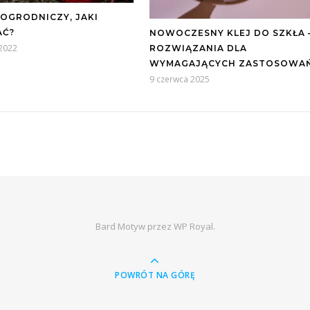
 OGRODNICZY, JAKI
AĆ?
NOWOCZESNY KLEJ DO SZKŁA 
 2022
ROZWIĄZANIA DLA
WYMAGAJĄCYCH ZASTOSOWA
9 czerwca 2025
Bard Motyw przez
WP Royal
.
POWRÓT NA GÓRĘ