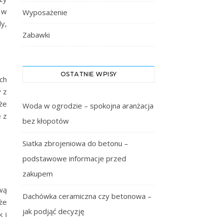
 w
Wyposażenie
y,
Zabawki
OSTATNIE WPISY
ch
 z
że
Woda w ogrodzie – spokojna aranżacja
 z
bez kłopotów
Siatka zbrojeniowa do betonu –
podstawowe informacje przed
zakupem
wą
Dachówka ceramiczna czy betonowa –
że
jak podjąć decyzję
 i