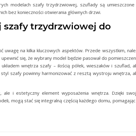
rych modelach szafy trzydrzwiowej, szuflady są umieszczone
 nich bez konieczności otwierania głównych drzwi.
szafy trzydrzwiowej do
ć uwagę na kilka kluczowych aspektów. Przede wszystkim, nale
 upewnić się, że wybrany model będzie pasował do pomieszczeni
układem wnętrza szafy – ilością półek, wieszaków i szuflad, a
styl szafy powinny harmonizować z resztą wystroju wnętrza, a
y, ale i estetyczny element wyposażenia wnętrza. Dzięki swoj
odeli, mogą stać się integralną częścią każdego domu, pomagając