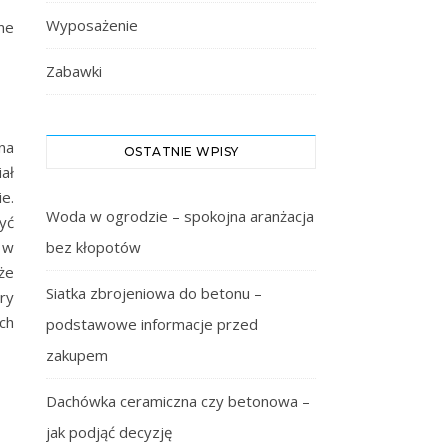
Wyposażenie
ne
Zabawki
na
OSTATNIE WPISY
ał
e.
Woda w ogrodzie – spokojna aranżacja
yć
bez kłopotów
 w
że
Siatka zbrojeniowa do betonu –
ry
ch
podstawowe informacje przed
zakupem
Dachówka ceramiczna czy betonowa –
jak podjąć decyzję