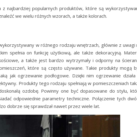
 z najbardziej popularnych produktów, które są wykorzystywa
znaleźć we wielu różnych wzorach, a także kolorach.
t wykorzystywany w różnego rodzaju wnętrzach, głównie z uwagi 
im spełnia on funkcję użytkową, ale także dekoracyjną. Materi
ościowe, a także jest bardzo wytrzymały i odporny na ścierani
 pomieszczeń, które są często używane. Takie produkty mogą b
taką jak ogrzewanie podłogowe. Dzięki nim ogrzewanie działa
ktywny. Produkty tego rodzaju spełniają w pomieszczeniach tak
h doskonałą ozdobę. Powinny one być dopasowane do stylu, któ
iadać odpowiednie parametry techniczne. Połączenie tych dwó
dzo dobrze się sprawdzał nawet przez wiele lat.