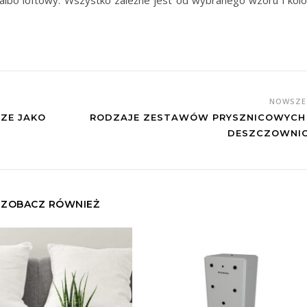
y albo loftowy. Wszystko zależne jest od wybranego wzoru i kolo
NOWSZ
ZE JAKO
RODZAJE ZESTAWÓW PRYSZNICOWYCH
DESZCZOWNI
ZOBACZ RÓWNIEŻ